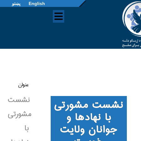
English
پښتو
عنوان
نشست
نشست مشورتی
مشورتی
با نهاد‌ها و
جوانان ولایت
با