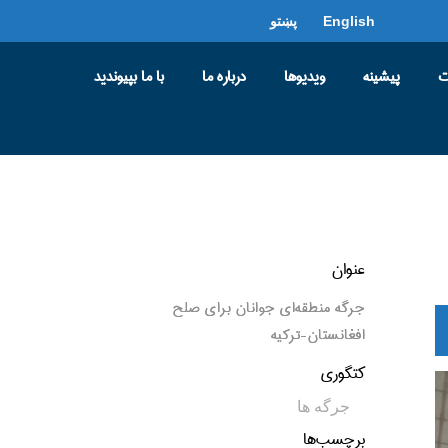
English
پښتو
ت
پیشینه
ویدیو‌ها
درباره ما
با ما بپیوندید
عنوان
جرگه منطقه‌ای جوانان برای صلح
افغانستان-ترکیه
کتگوری
جرگه ها
برچسب‌ها