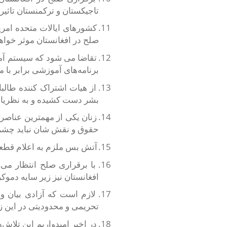
تاجیکستان و ترکمنستان تاثیر 
11.
کشورهای ایالات متحده امریک
صلح در افغانستان موثر خواهد
12.
تقاضا می شود که سیستم آم
برنامه‌های آموزشی برابر با م
13.
از هیات اشتراک کننده طالب
بشر دست کشیده و به نظریات 
14.
زنان یکی از مهمترین عناصر 
حقوق و نقش شان نباید چشم
15.
آتش بس ملزم به اعلام قطعی
16.
با برقراری صلح انتظار می‌
افغانستان نیز زیر سایه دموک
17.
لازم است که آزادی بیان و
تحریمی و محدودیتی در این زم
18.
در اخیر امیدواریم این تلاش‌