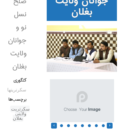
جوانان ولایت
صلح
بغلان
نسل
نو و
جوانان
ولایت
بغلان
کتگوری
سکرتریتها
برچسب‌ها
سکرتریت
ولایتی
بغلان
‹
›