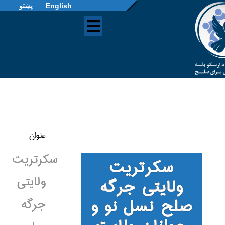
English
پښتو
عنوان
سکرتریت
سکرتریت
ولایتی
ولایتی جرگه
صلح نسل نو و
جرگه